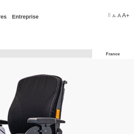
A+
A
res
Entreprise
A-
France