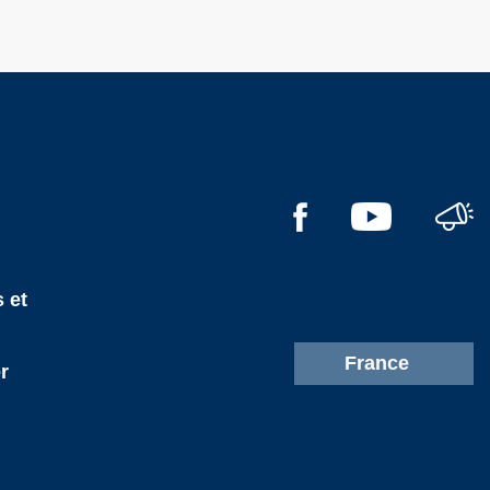
l
 et
France
r