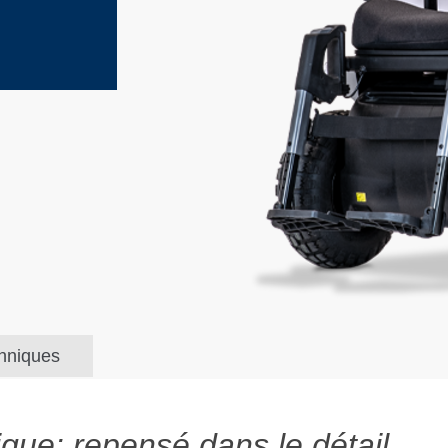
hniques
que: repensé dans le détail