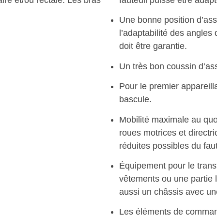
re et/ou rectale. Les bras
fauteuil puisse être adap
Une bonne position d’assi
l’adaptabilité des angles
doit être garantie.
Un très bon coussin d’ass
Pour le premier appareilla
bascule.
Mobilité maximale au quo
roues motrices et directr
réduites possibles du faut
Équipement pour le trans
vêtements ou une partie l
aussi un châssis avec une
Les éléments de commande