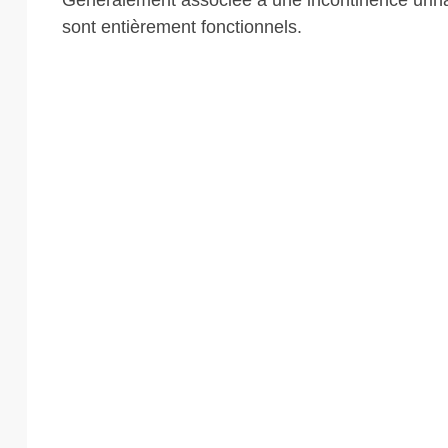
Généralement associée à une incontinence urinai
sont entièrement fonctionnels.